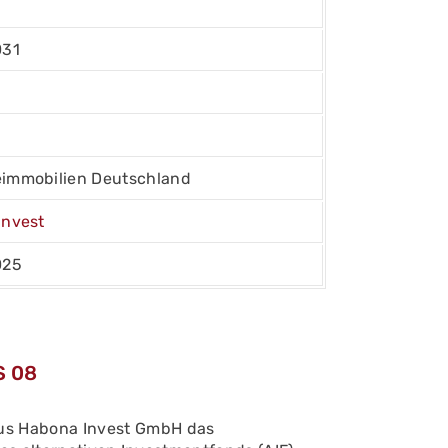
031
immobilien Deutschland
Invest
025
S 08
aus Habona Invest GmbH das