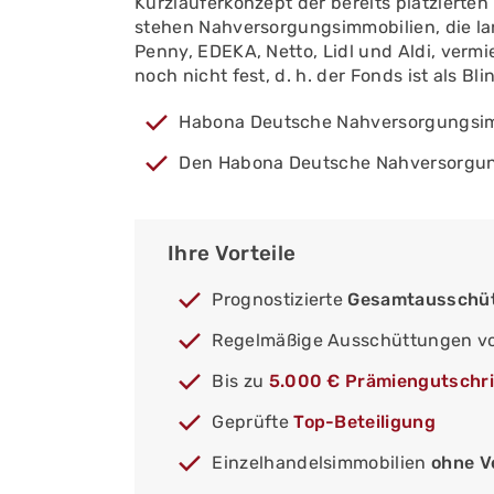
Kurzläuferkonzept der bereits platzierte
stehen Nahversorgungsimmobilien, die lan
Penny, EDEKA, Netto, Lidl und Aldi, verm
noch nicht fest, d. h. der Fonds ist als Bli
Habona Deutsche Nahversorgungsim
Den Habona Deutsche Nahversorgun
Ihre Vorteile
Prognostizierte
Gesamtausschüt
Regelmäßige Ausschüttungen v
Bis zu
5.000 € Prämiengutschri
Geprüfte
Top-Beteiligung
Einzelhandelsimmobilien
ohne V