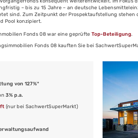
n Vorgängerfonds konsequent weiterentwickelt. Im Fokus d
gfristig – bis zu 15 Jahre – an deutsche Lebensmittelein
ietet sind. Zum Zeitpunkt der Prospektaufstellung stehe
nd Pool konzipiert.
mobilien Fonds 08 war eine geprüfte
Top-Beteiligung
.
gsimmobilien Fonds 08 kauften Sie bei SachwertSuperM
tung von 127%
*
on
3% p.a.
ft
(nur bei SachwertSuperMarkt)
erwaltungsaufwand