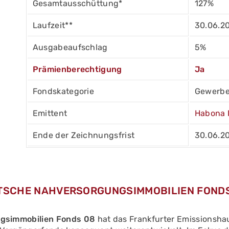
Gesamtausschüttung*
127%
Laufzeit**
30.06.2
Ausgabeaufschlag
5%
Prämienberechtigung
Ja
Fondskategorie
Gewerbe
Emittent
Habona 
Ende der Zeichnungsfrist
30.06.2
TSCHE NAHVERSORGUNGSIMMOBILIEN FOND
gsimmobilien Fonds 08
hat das Frankfurter Emissionsh