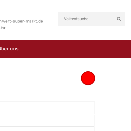
hwert-super-markt.de
 Uhr
Über uns
€