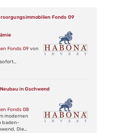
rsorgungsimmobilien Fonds 09
rämie
en Fonds 09
von
sofort…
 Neubau in Gschwend
ien Fonds 08
nem modernen
m baden-
hwend. Die…