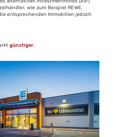
es alternativen Investmentfonds (AIF)
zelhändler, wie zum Beispiel REWE,
n die entsprechenden Immobilien jedoch
arkt
günstiger
.