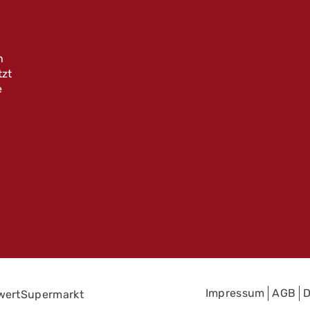
n
tzt
e
Impressum
AGB
D
wertSupermarkt