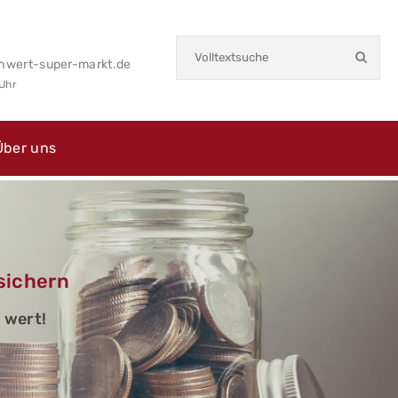
hwert-super-markt.de
 Uhr
Über uns
sichern
 wert!