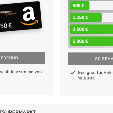
N FREUND
SO ERHA
Investitionssumme von
Geeignet für Anl
10.000€
RTSUPERMARKT