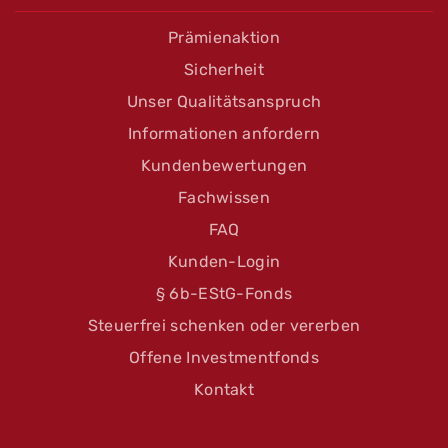
Vorname
*
Frau
Prämienaktion
Herr
Vorname
*
Sicherheit
Nachname
*
Unser Qualitätsanspruch
Informationen anfordern
Nachname
*
Kundenbewertungen
Straße und Haus-Nr.
*
Fachwissen
E-Mail
*
FAQ
PLZ und Ort
*
Kunden-Login
§ 6b-EStG-Fonds
Ihre Nachricht an uns
Geburtsdatum
*
Steuerfrei schenken oder vererben
Offene Investmentfonds
Kontakt
Geburtsort
*