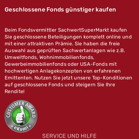
14 R+
Prospekte und
Geschlossene Fonds günstiger kaufen
Informationsmaterial
Anlagebetrag
*
Vorschläge für einen
Telefontermin
Beim Fondsvermittler SachwertSuperMarkt kaufen
Konditionsangebot
Sie geschlossene Beteiligungen komplett online und
IBAN für Ausschüttungen
*
für folgende Anlagesumme
mit einer attraktiven Prämie. Sie haben die freie
Auswahl aus geprüften Sachwertanlagen wie z.B.
Umweltfonds, Wohnimmobilienfonds,
Kontoinhaber
*
Gewerbeimmobilienfonds oder USA-Fonds mit
hochwertigen Anlagekonzepten von erfahrenen
Ich wünsche den Versand per
Emittenten. Nutzen Sie jetzt unsere Top-Konditionen
E-Mail
auf geschlossene Fonds und steigern Sie Ihre
Ich möchte an der Prämienaktion
Post
Rendite!
teilnehmen.
an folgende Anschrift
Kontaktdaten
Frau
Kontaktdaten
Herr
SERVICE UND HILFE